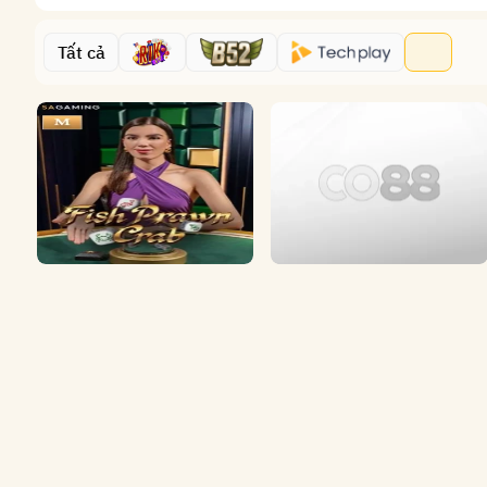
Tất cả