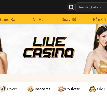
Game Bài
Nổ Hũ
Quay Số
Bắn Cá
Poker
Baccarat
Roulette
Xóc Đ