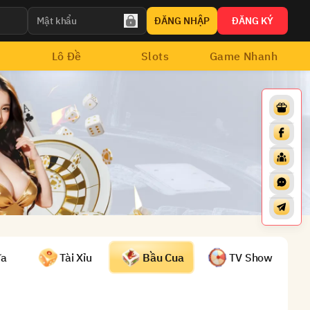
ĐĂNG NHẬP
ĐĂNG KÝ
Lô Đề
Slots
Game Nhanh
ĩa
Tài Xỉu
Bầu Cua
TV Show