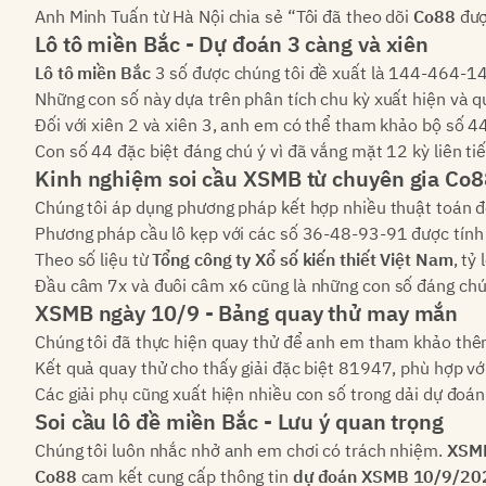
Anh Minh Tuấn từ Hà Nội chia sẻ “Tôi đã theo dõi
Co88
đượ
Lô tô miền Bắc
- Dự đoán 3 càng và xiên
Lô tô miền Bắc
3 số được chúng tôi đề xuất là 144-464-1
Những con số này dựa trên phân tích chu kỳ xuất hiện và qu
Đối với xiên 2 và xiên 3, anh em có thể tham khảo bộ số 
Con số 44 đặc biệt đáng chú ý vì đã vắng mặt 12 kỳ liên tiế
Kinh nghiệm soi cầu XSMB
từ chuyên gia
Co8
Chúng tôi áp dụng phương pháp kết hợp nhiều thuật toán 
Phương pháp cầu lô kẹp với các số 36-48-93-91 được tính 
Theo số liệu từ
Tổng công ty Xổ số kiến thiết Việt Nam
, tỷ
Đầu câm 7x và đuôi câm x6 cũng là những con số đáng chú
XSMB ngày 10/9
- Bảng quay thử may mắn
Chúng tôi đã thực hiện quay thử để anh em tham khảo thê
Kết quả quay thử cho thấy giải đặc biệt 81947, phù hợp vớ
Các giải phụ cũng xuất hiện nhiều con số trong dải dự đoán
Soi cầu lô đề miền Bắc
- Lưu ý quan trọng
Chúng tôi luôn nhắc nhở anh em chơi có trách nhiệm.
XSM
Co88
cam kết cung cấp thông tin
dự đoán XSMB 10/9/20