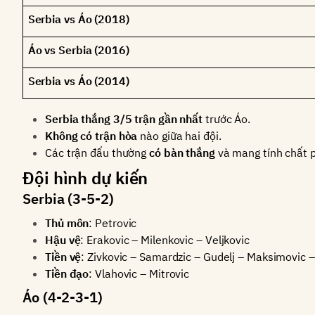
Serbia vs Áo (2018)
Áo vs Serbia (2016)
Serbia vs Áo (2014)
Serbia thắng 3/5 trận gần nhất
trước Áo.
Không có trận hòa
nào giữa hai đội.
Các trận đấu thường
có bàn thắng
và mang tính chất p
Đội hình dự kiến
Serbia (3-5-2)
Thủ môn
: Petrovic
Hậu vệ
: Erakovic – Milenkovic – Veljkovic
Tiền vệ
: Zivkovic – Samardzic – Gudelj – Maksimovic –
Tiền đạo
: Vlahovic – Mitrovic
Áo (4-2-3-1)