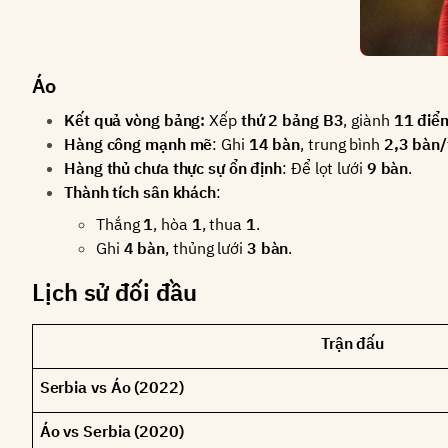
Áo
Kết quả vòng bảng:
Xếp
thứ 2 bảng B3
, giành
11 điể
Hàng công mạnh mẽ
: Ghi
14 bàn
, trung bình
2,3 bàn/
Hàng thủ chưa thực sự ổn định
: Để lọt lưới
9 bàn
.
Thành tích sân khách
:
Thắng
1
, hòa
1
, thua
1
.
Ghi
4 bàn
, thủng lưới
3 bàn
.
Lịch sử đối đầu
Trận đấu
Serbia vs Áo (2022)
Áo vs Serbia (2020)