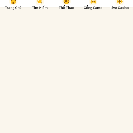
CO88
Chi Tiết
Trang Chủ
Tìm Kiếm
Thể Thao
Cổng Game
Live Casino
-
Nhà
Dự Đoán Xổ Số Miền Bắc 17/4/2025 – Phân
Cái
Tích Lô, Cầu Chính Xác
Thể
Thao,
07:33
18/04/25
Casino,
Cùng theo dõi dự đoán xổ số miền Bắc ngày 17/4/2025 với những con số được
Game
các chuyên gia phân tích chi tiết. Hãy để các bộ số dự đoán miễn phí và các
cầu lô chuẩn xác giúp bạn có cơ hội chiến thắng lớn hôm nay!
Slots
Cùng theo dõi dự đoán xổ số miền Bắc ngày 17/4/2025 với những
&
con số được các chuyên gia phân tích chi tiết. Hãy để các bộ số dự
Lô
đoán miễn phí và các cầu lô chuẩn xác giúp bạn có cơ hội chiến
Đề
thắng lớn hôm nay!
Đừng quên theo dõi page
CO88 - Cao thủ dự đoán
để nhận những bộ
Uy
số VIP từ các chuyên gia mỗi ngày!
Tín