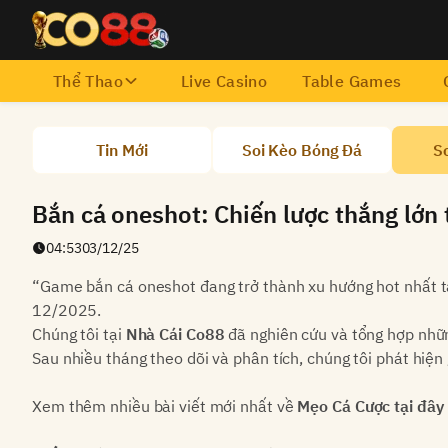
CO88
-
Nhà
Thể Thao
Live Casino
Table Games
Cái
Thể
Thao,
Tin Mới
Soi Kèo Bóng Đá
So
Casino,
Game
Slots
Bắn cá oneshot: Chiến lược thắng lớn
&
04:53
03/12/25
Lô
Đề
“Game bắn cá oneshot đang trở thành xu hướng hot nhất tạ
Uy
12/2025.
Tín
Chúng tôi tại
Nhà Cái Co88
đã nghiên cứu và tổng hợp nhữ
Sau nhiều tháng theo dõi và phân tích, chúng tôi phát hiện
Xem thêm nhiều bài viết mới nhất về
Mẹo Cá Cược
tại đây