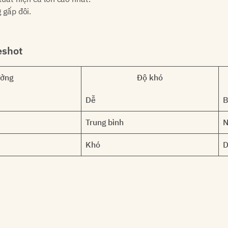
 gấp đôi.
eshot
ưởng
Độ khó
Dễ
B
Trung bình
N
Khó
D