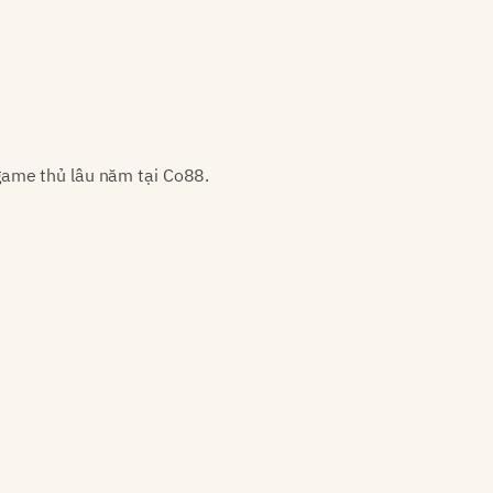
 game thủ lâu năm tại Co88.