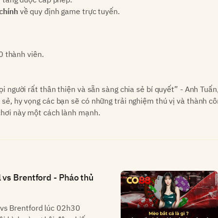
chính
về quy định game trực tuyến.
 thành viên.
i người rất thân thiện và sẵn sàng chia sẻ bí quyết” - Anh Tuấn,
 sẻ, hy vọng các bạn sẽ có những trải nghiệm thú vị và thành c
 chơi này một cách lành mạnh.
 vs Brentford - Pháo thủ
l vs Brentford lúc 02h30