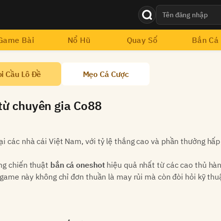
Game Bài
Nổ Hũ
Quay Số
Bắn Cá
i Cầu Lô Đề
Mẹo Cá Cược
 từ chuyên gia Co88
i các nhà cái Việt Nam, với tỷ lệ thắng cao và phần thưởng hấp
ng chiến thuật
bắn cá oneshot
hiệu quả nhất từ các cao thủ hàn
 game này không chỉ đơn thuần là may rủi mà còn đòi hỏi kỹ thu