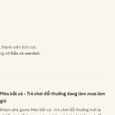
 thành viên tích cực.
ông với
bắn cá oneshot
.
Mèo bắt cá - Trò chơi đổi thưởng đang làm mưa làm
gió
Khám phá game Mèo bắt cá - trò chơi đổi thưởng mới lạ