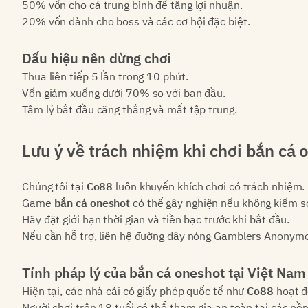
50% vốn cho cá trung bình để tăng lợi nhuận.
20% vốn dành cho boss và các cơ hội đặc biệt.
Dấu hiệu nên dừng chơi
Thua liên tiếp 5 lần trong 10 phút.
Vốn giảm xuống dưới 70% so với ban đầu.
Tâm lý bắt đầu căng thẳng và mất tập trung.
Lưu ý về trách nhiệm khi chơi
bắn cá 
Chúng tôi tại
Co88
luôn khuyến khích chơi có trách nhiệm.
Game
bắn cá oneshot
có thể gây nghiện nếu không kiểm s
Hãy đặt giới hạn thời gian và tiền bạc trước khi bắt đầu.
Nếu cần hỗ trợ, liên hệ đường dây nóng Gamblers Anonym
Tính pháp lý của
bắn cá oneshot
tại Việt Nam
Hiện tại, các nhà cái có giấy phép quốc tế như
Co88
hoạt đ
Người chơi trên 18 tuổi có thể tham gia an toàn tại các nề