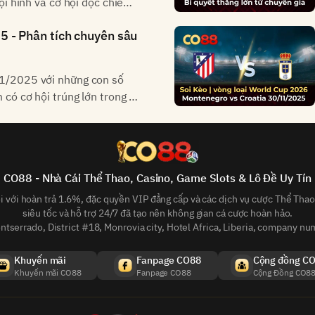
ội hình và cơ hội độc chiếm
- Phân tích chuyên sâu
1/2025 với những con số
có cơ hội trúng lớn trong kỳ
CO88 - Nhà Cái Thể Thao, Casino, Game Slots & Lô Đề Uy Tín
i với hoàn trả 1.6%, đặc quyền VIP đẳng cấp và các dịch vụ cược Thể Thao,
siêu tốc và hỗ trợ 24/7 đã tạo nên không gian cá cược hoàn hảo.
tserrado, District #18, Monrovia city, Hotel Africa, Liberia, company n
Lottery Authority of Liberia under the License 77/2026/OG.
Khuyến mãi
Fanpage CO88
Cộng đồng C
Khuyến mãi CO88
Fanpage CO88
Cộng Đồng CO8