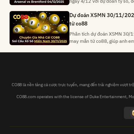
ngày 4/12 với dự đoán tỷ số, đ
ngôi đầu bảng.
Dự đoán XSMN 30/11/2025 
từ co88
Phân tích dự đoán XSMN 30/1
may mắn từ co88, giúp anh em 
quay Chủ nhật.
CO88 là nền tảng cá cược trực tuyến, mang đến trải nghiệm vượt trộ
CO88.com
operates with the license of Duke Entertainment, Mon