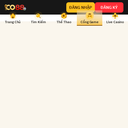
Cổng
ĐĂNG NHẬP
ĐĂNG KÝ
Games
CO88
Trang Chủ
Tìm Kiếm
Thể Thao
Cổng Game
Live Casino
-
Table Games
Quay Số
Game Bài
Nổ Hũ
Lô Đề
Bắn Cá
Nơi
Đổi
Tất Cả
Thưởng
Bầu Cua
Xóc Đĩa
Mini Mậu Binh
Xanh
252,500
23,553,540
252,500
23,553,540
152,346,700
152,346,700
Chín
Nhất
Hiện
Nay