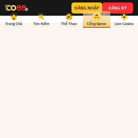
Game
ĐĂNG NHẬP
ĐĂNG KÝ
Nổ
Hũ
Trang Chủ
Tìm Kiếm
Thể Thao
Cổng Game
Live Casino
Uy
Table Games
Quay Số
Game Bài
Nổ Hũ
Lô Đề
Bắn Cá
Tín
Tại
Tất Cả
CO88
-
Cơ
Hội
Trúng
Thưởng
Lớn
Mỗi
Ngày