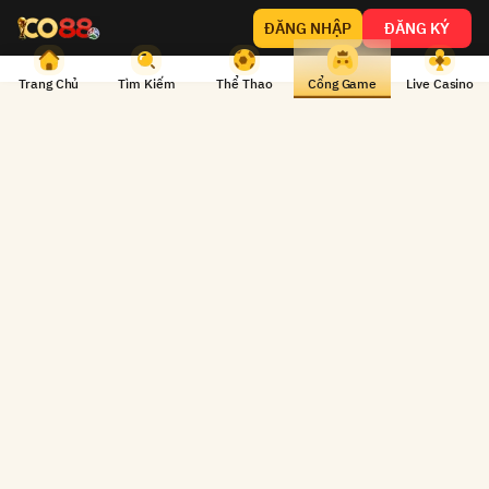
Game
ĐĂNG NHẬP
ĐĂNG KÝ
Bài
CO88
Trang Chủ
Tìm Kiếm
Thể Thao
Cổng Game
Live Casino
-
Table Games
Quay Số
Game Bài
Nổ Hũ
Lô Đề
Bắn Cá
Cuộc
Phiêu
Tất Cả
Lưu
Xóc Đĩa
Bầu Cua
Cùng
57,108,488
57,108,488
381,200
381,200
Các
Lá
Bài